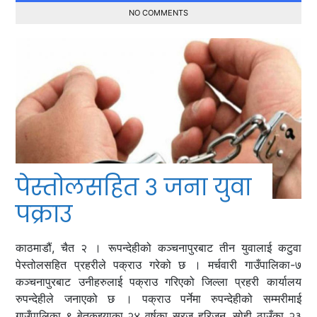
NO COMMENTS
पेस्तोलसहित ३ जना युवा
पक्राउ
काठमाडौं, चैत २ । रूपन्देहीको कञ्चनापुरबाट तीन युवालाई कटुवा
पेस्तोलसहित प्रहरीले पक्राउ गरेको छ । मर्चवारी गाउँपालिका-७
कञ्चनापुरबाट उनीहरुलाई पक्राउ गरिएको जिल्ला प्रहरी कार्यालय
रुपन्देहीले जनाएको छ । पक्राउ पर्नेमा रुपन्देहीको सम्मरीमाई
गाउँपालिका ९ बेतकुइयाका २४ वर्षका सुरज हरिजन, सोही ठाउँका २३