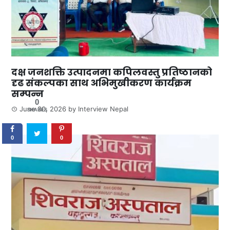
दक्ष जनशक्ति उत्पादनमा कपिलवस्तु प्रतिष्ठानको
दृढ संकल्पका साथ अभिमुखीकरण कार्यक्रम
सम्पन्न
0
June 30, 2026
by
Interview Nepal
SHARES
0
0