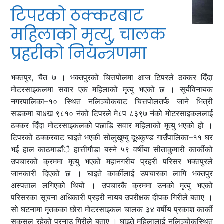
टिपरको ठक्करबाट
महिलाको मृत्यु, चालक
प्रहरीको नियन्त्रणमा
भक्तपुर, चैत ७ । भक्तपुरको चित्तपोलमा आज टिपरले ठक्कर दिँदा
मोटरसाइकलमा सवार एक महिलाको मृत्यु भएको छ । सूर्यविनायक
नगरपालिका–१० स्थित नलिञ्चोकबाट चित्तपोलतर्फ जाने भित्री
सडकमा बा४ख ९८१० नंको टिपरले मे८प ८३९७ नंको मोटरसाइकललाई
ठक्कर दिँदा मोटरसाइकलको पछाडि सवार महिलाको मृत्यु भएको हो ।
टिपरको ठक्करबाट घाइते भएकी सोलुखुम्बु दूधकुण्ड गाउँपालिका–११ घर
भई हाल काठमाडाँै हात्तीगौडा बस्ने ५९ वर्षीया सीताकुमारी कार्कीको
उपचारको क्रममा मृत्यु भएको महानगरीय प्रहरी परिसर भक्तपुरले
जानकारी दिएको छ । घाइते कार्कीलाई उपचारका लागि भक्तपुर
अस्पताल लगिएको थियो । उपचारकै क्रममा उनको मृत्यु भएको
परिसरका सूचना अधिकारी प्रहरी नायब उपरीक्षक दीपक गिरीले बताए ।
सो घटनामा मृतकका छोरा मोटरसाइकल चालक ३४ वर्षीय प्रकाश कार्की
सकुसल रहेको प्रनाउ गिरीले बताए । घाइते महिलालाई नलिञ्चोकस्थित