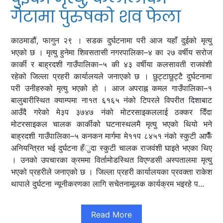
गेटामा पुरुषको शव फेला
काठमाडौं, फागुन २९ । सडक दुर्घटनामा परी आज यहाँ दुईको मृत्यु
भएको छ । मृत्यु हुनेमा शिवसतासी नगरपालिका–४ का २७ वर्षीय सरोज
कार्की र बाह्रदशी गाउँपालिका–५ की ४३ वर्षीया कलसावती राजवंशी
रहेको जिल्ला प्रहरी कार्यालयले जनाएको छ । छुट्टाछुट्टै दुर्घटनामा
परी उनीहरुको मृत्यु भएको हो । आज अपराह्न कमल गाउँपालिका–१
बालुबारीस्थित क्याम्पमा ना१त ६१६५ नंको टिपरले विपरीत दिशाबाट
आउँदै गरेको मे३प ३७४७ नंको मोटरसाइकललाई ठक्कर दिँदा
मोटरसाइकल चालक कार्कीको घटनास्थलमै मृत्यु भएको थियो भने
बाह्रदशी गाउँपालिका–५ कनकन मार्गमा मे११प ८४५१ नंको स्कुटी आफैँ
अनियन्त्रित भई दुर्घटना हँुदा स्कुटी चालक राजवंशी घाइते भएका थिए
। उनको उपचारका क्रममा विर्तामोडस्थित विएण्डसी अस्पतालमा मृत्यु
भएको प्रहरीले जनाएको छ । जिल्ला प्रहरी कार्यालयका प्रवक्ता राकेश
थापाले दुर्घटना न्यूनीकरणका लागि सचेतनामूलक कार्यक्रम भइरहे प...
Read More