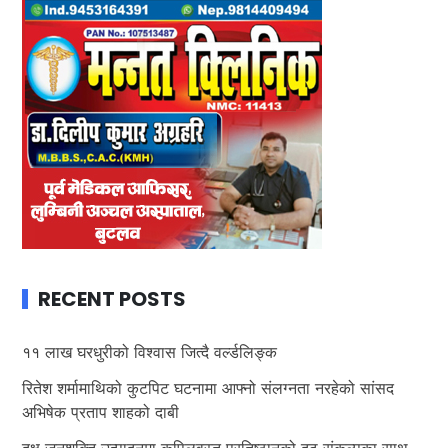
RECENT POSTS
११ लाख घरधुरीको विश्वास जित्दै वर्ल्डलिङ्क
रितेश शर्मामाथिको कुटपिट घटनामा आफ्नो संलग्नता नरहेको सांसद
अभिषेक प्रताप शाहको दाबी
दक्ष जनशक्ति उत्पादनमा कपिलवस्तु प्रतिष्ठानको दृढ संकल्पका साथ