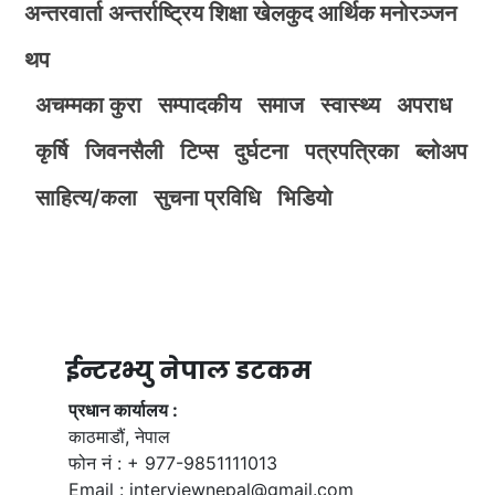
अन्तरवार्ता
अन्तर्राष्ट्रिय
शिक्षा
खेलकुद
आर्थिक
मनोरञ्जन
थप
अचम्मका कुरा
सम्पादकीय
समाज
स्वास्थ्य
अपराध
कृर्षि
जिवनसैली
टिप्स
दुर्घटना
पत्रपत्रिका
ब्लोअप
साहित्य/कला
सुचना प्रविधि
भिडियाे
ईन्टरभ्यु नेपाल डटकम
प्रधान कार्यालय :
काठमाडौं, नेपाल
फोन नं : + 977-9851111013
Email :
interviewnepal@gmail.com