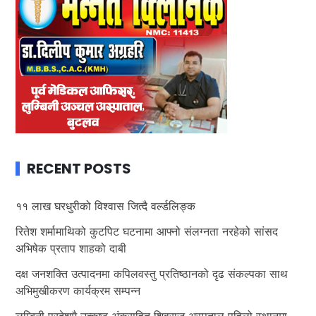
RECENT POSTS
११ लाख घरधुरीको विश्वास जित्दै वर्ल्डलिङ्क
रितेश शर्मामाथिको कुटपिट घटनामा आफ्नो संलग्नता नरहेको सांसद
अभिषेक प्रताप शाहको दाबी
दक्ष जनशक्ति उत्पादनमा कपिलवस्तु प्रतिष्ठानको दृढ संकल्पका साथ
अभिमुखीकरण कार्यक्रम सम्पन्न
लुम्बिनी प्रदेशमै उत्कृष्ट अंकसहित शिवराज अस्पताल पहिलो स्थानमा