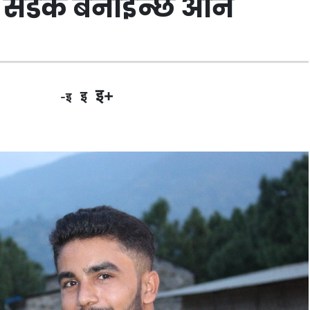
 सडक बनाईन्छ अनि
इ+
इ
-इ