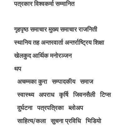
पत्रकार विश्वकर्मा सम्मानित
गृहपृष्ठ
समाचार
मुख्य समाचार
राजनिती
स्थानिय तह
अन्तरवार्ता
अन्तर्राष्ट्रिय
शिक्षा
खेलकुद
आर्थिक
मनोरञ्जन
थप
अचम्मका कुरा
सम्पादकीय
समाज
स्वास्थ्य
अपराध
कृर्षि
जिवनसैली
टिप्स
दुर्घटना
पत्रपत्रिका
ब्लोअप
साहित्य/कला
सुचना प्रविधि
भिडियाे