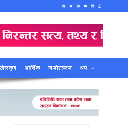
खेलकुद
आर्थिक
मनोरञ्जन
थप
Search