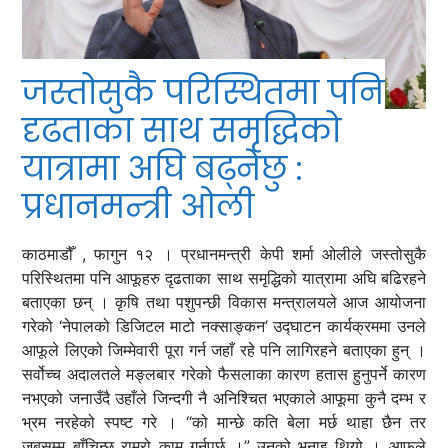
जस्तोसुकै परिस्थितमा पनि
दृढताका साथ समृद्धिको
यात्रामा अघि बढ्नेछु :
प्रधानमन्त्री ओली
काठमाडौँ , फागुन १२ । प्रधानमन्त्री केपी शर्मा ओलीले जस्तोसुकै
परिस्थितमा पनि आफूहरु दृढताका साथ समृद्धिको यात्रामा अघि बढिरहने
बताएका छन् । कृषि तथा पशुपन्छी विकास मन्त्रालयले आज आयोजना
गरेको ‘नेपालको डिजिटल माटो नक्साङ्कन’ उद्घाटन कार्यक्रममा उनले
आफूले लिएको जिम्मेवारी पूरा गर्न जहाँ रहे पनि लागिरहने बताएका हुन् ।
सर्वोच्च अदालतले मङ्लबार गरेको फैसलाका कारण हतास हुनुपर्ने कारण
नभएको जनाउँदै उहाँले जिन्दगी नै अनिश्चित भएकाले आफूमा कुनै दम्भ र
भ्रम नरहेको स्पष्ट गरे । “को मान्छे कति बेला मर्छ थाहा छैन तर
जबसम्म बाँचिन्छ राम्रो काम गर्नुपर्छ ।” उनको भनाइ थियो । आफूले