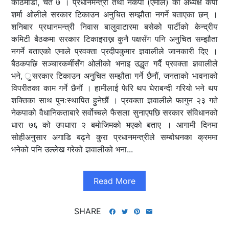
काठमाडौं, चैत ७ । प्रधानमन्त्री तथा नेकपा (एमाले) का अध्यक्ष केपी
शर्मा ओलीले सरकार टिकाउन अनुचित सम्झौता नगर्ने बताएका छन् ।
शनिबार प्रधानमन्त्री निवास बालुवाटारमा बसेको पार्टीको केन्द्रीय
कमिटी बैठकमा सरकार टिकाइराख्न कुनै पक्षसँग पनि अनुचित सम्झौता
नगर्ने बताएको एमाले प्रवक्ता प्रदीपकुमार ज्ञवालीले जानकारी दिए ।
बैठकपछि सञ्चारकर्मीसँग ओलीको भनाइ उद्धृत गर्दै प्रवक्ता ज्ञवालीले
भने, ुसरकार टिकाउन अनुचित सम्झौता गर्ने छैनौं, जनताको भावनाको
विपरीतका काम गर्ने छैनौं । हामीलाई फेरि थप घेराबन्दी गरियो भने थप
शक्तिका साथ पुनःस्थापित हुनेछौं । प्रवक्ता ज्ञवालीले फागुन २३ गते
नेकपाको वैधानिकताबारे सर्वोच्चले फैसला सुनाएपछि सरकार संविधानको
धारा ७६ को उपधारा २ बमोजिमको भएको बताए । आगामी दिनमा
सोहीअनुसार अगाडि बढ्ने कुरा प्रधानमन्त्रीले सम्बोधनका क्रममा
भनेको पनि उल्लेख गरेको ज्ञवालीको भना...
Read More
SHARE