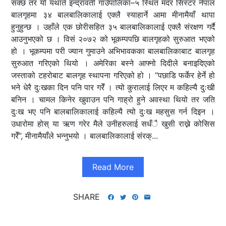
सक्छ तर यो यथार्त इन्द्रावती गाउँपालिका–५ स्थित मदर सिस्टर नेपाल
बालगृहमा ३४ बालबालिकालाई एक्लै स्याहार्ने आमा मीनामैयाँ थापा
हुनुहुन्छ । उहाँले एक छोरीसहित ३५ बालबालिकालाई एक्लै संरक्षण गर्दै
आउनुभएको छ । विसं २०७२ को भूकम्पपछि बालगृहको सुरुआत भएको
हो । भूकम्पमा परी ज्यान गुमाउने अभिभावकका बालबालिकाबाट बालगृह
सुरुआत गरिएको थियो । अमेरिका बस्ने आफ्नो दिदीले बनाइदिएको
जस्ताको टहरोबाट बालगृह स्थापना गरिएको हो । “पछाडि फर्केर हेर्ने हो
भने धेरै दुःखका दिन पनि पार गरेँ । त्यो कुरालाई लिएर म कहिल्यै दुःखी
बनिन । चामल किनेर खुवाउन पनि गाह्रो हुने अवस्था थियो तर जति
दुःख भए पनि बालबालिकालाई कहिल्यै त्यो दुःख महसुस गर्न दिइन ।
उधारोमा होस् या ऋण गरेर मैले उनीहरुलाई सधँै खुसी राख्ने कोसिस
गरेँ”, मीनामैयाँले भन्नुभयो । बालबालिकालाई संरक्...
Read More
SHARE