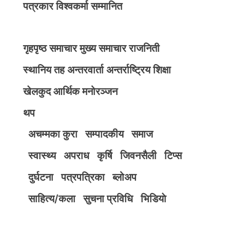
पत्रकार विश्वकर्मा सम्मानित
गृहपृष्ठ
समाचार
मुख्य समाचार
राजनिती
स्थानिय तह
अन्तरवार्ता
अन्तर्राष्ट्रिय
शिक्षा
खेलकुद
आर्थिक
मनोरञ्जन
थप
अचम्मका कुरा
सम्पादकीय
समाज
स्वास्थ्य
अपराध
कृर्षि
जिवनसैली
टिप्स
दुर्घटना
पत्रपत्रिका
ब्लोअप
साहित्य/कला
सुचना प्रविधि
भिडियाे