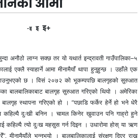
सन्तानकी आमा
इ+
इ
-इ
न्दा अनौठो लाग्न सक्छ तर यो यथार्त इन्द्रावती गाउँपालिका–५
ई एक्लै स्याहार्ने आमा मीनामैयाँ थापा हुनुहुन्छ । उहाँले एक
दै आउनुभएको छ । विसं २०७२ को भूकम्पपछि बालगृहको सुरुआत
वकका बालबालिकाबाट बालगृह सुरुआत गरिएको थियो । अमेरिका
ालगृह स्थापना गरिएको हो । “पछाडि फर्केर हेर्ने हो भने धेरै
म कहिल्यै दुःखी बनिन । चामल किनेर खुवाउन पनि गाह्रो हुने
 कहिल्यै त्यो दुःख महसुस गर्न दिइन । उधारोमा होस् या ऋण
ँ”, मीनामैयाँले भन्नुभयो । बालबालिकालाई संरक्षण दिएर राख्नु