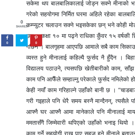
सकेमा थप बालबालिकालाई जोड्न सक्ने मीनाको भना
गरेको सहयोगमा निर्मित घरमा अहिले रहेका बालबालि
0
कम्प्युटर चलाउन सक्ने भइसकेका छन् भने कोही
SHARES
छन् । कक्षा १० मा पढ्ने राधिका कुँवर १५ वर्षकी
0
0
गर्छिन । बालगृहमा आएपछि आमाले सबै काम सिकाउन
व्यस्त हुने मीनालाई कहिल्यै फुर्सद नै हुँदैन ।
विद्यालय पठाउने, त्यसपछि खेतीबारीको काम, साँझ
काम पनि आफैँले सम्हाल्नु परेकाले फुर्सद नमिलेको हो
केही नयाँ काम गरिहाल्ने उहाँको बानी छ । “चाडब
गरी गइहाले पनि धेरै समय बस्नै मान्दैनन्, त्यसैल
आफ्नै घर आफ्नै आमा मानेकाले पनि मीनालाई माय
ममतासँगै जिम्मेवारी थपिएको उहाँको भनाइ थियो ।
काम गर्ने सहयोगी राख्न पाए सहज हुने मीनाले बता