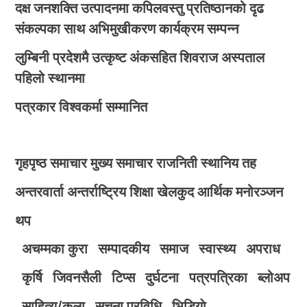
दक्ष जनशक्ति उत्पादनमा कपिलवस्तु प्रतिष्ठानको दृढ
संकल्पका साथ अभिमुखीकरण कार्यक्रम सम्पन्न
लुम्बिनी प्रदेशमै उत्कृष्ट अंकसहित शिवराज अस्पताल
पहिलो स्थानमा
पत्रकार विश्वकर्मा सम्मानित
गृहपृष्ठ
समाचार
मुख्य समाचार
राजनिती
स्थानिय तह
अन्तरवार्ता
अन्तर्राष्ट्रिय
शिक्षा
खेलकुद
आर्थिक
मनोरञ्जन
थप
अचम्मका कुरा
सम्पादकीय
समाज
स्वास्थ्य
अपराध
कृर्षि
जिवनसैली
टिप्स
दुर्घटना
पत्रपत्रिका
ब्लोअप
साहित्य/कला
सुचना प्रविधि
भिडियाे