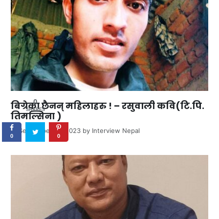
0
बिग्रेका छैनन् महिलाहरु ! – रसुवाली कवि(टि.पि.
SHARES
तिमल्सिना )
September 13, 2023
by
Interview Nepal
0
0