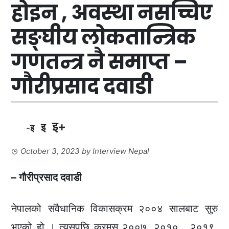
होइन , अवस्था नसच्चिए
सङ्घीय लोकतान्त्रिक
गणतन्त्र नै समाप्त –
गौरीप्रसाद दवाडी
इ+
इ
-इ
October 3, 2023
by
Interview Nepal
– गौरीप्रसाद दवाडी
नेपालको संवैधानिक विकासक्रम २००४ सालबाट सुरु
भएको हो । त्यसपछि क्रमस २००७ ,२०१० , २०१९,