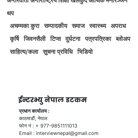
अन्तरवार्ता
अन्तर्राष्ट्रिय
शिक्षा
खेलकुद
आर्थिक
मनोरञ्जन
थप
अचम्मका कुरा
सम्पादकीय
समाज
स्वास्थ्य
अपराध
कृर्षि
जिवनसैली
टिप्स
दुर्घटना
पत्रपत्रिका
ब्लोअप
साहित्य/कला
सुचना प्रविधि
भिडियाे
ईन्टरभ्यु नेपाल डटकम
प्रधान कार्यालय :
काठमाडौं, नेपाल
फोन नं : + 977-9851111013
Email :
interviewnepal@gmail.com