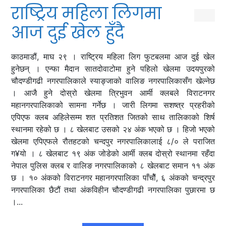
राष्ट्रिय महिला लिगमा
आज दुई खेल हुँदै
काठमाडौं, माघ २९ । राष्ट्रिय महिला लिग फुटबलमा आज दुई खेल
हुनेछन् । एन्फा मैदान सातदोवाटोमा हुने पहिलो खेलमा उदयपुरको
चौदण्डीगढी नगरपालिकाले स्याङ्जाको वालिङ नगरपालिकासँग खेल्नेछ
। आजै हुने दोस्रो खेलमा त्रिभुवन आर्मी क्लबले विराटनगर
महानगरपालिकाको सामना गर्नेछ । जारी लिगमा सशष्त्र प्रहरीको
एपिएफ क्लब अहिलेसम्म शत प्रतिशत जितको साथ तालिकाको शिर्ष
स्थानमा रहेको छ । ८ खेलबाट उसको २४ अंक भएको छ । हिजो भएको
खेलमा एपिएफले रौतहटको चन्दपुर नगरपालिकालाई ८/० ले पराजित
ग¥यो । ८ खेलबाट १९ अंक जोडेको आर्मी क्लब दोस्रो स्थानमा रहँदा
नेपाल पुलिस क्लब र वालिङ नगरपालिकाको ८ खेलबाट समान ११ अंक
छ । १० अंकको विराटनगर महानगरपालिका पाँचौें, ६ अंकको चन्द्रपुर
नगरपालिका छैटौं तथा अंकविहीन चौदण्डीगढी नगरपालिका पुछारमा छ
।...