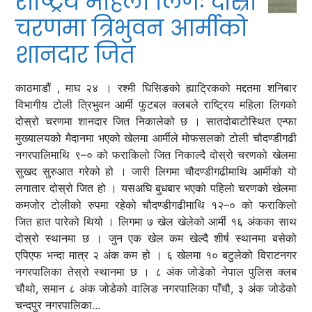
राष्ट्रिय महिला लिगः दोस्रो
चरणमा त्रिभुवन आर्मीको
शानदार जित
काठमाडौं , माघ २४ । रश्मी घिसिङको ह्याट्रिकको मद्दतमा शनिबार
विभागीय टोली त्रिभुवन आर्मी फुटबल क्लबले राष्ट्रिय महिला लिगको
दोस्रो चरणमा शानदार जित निकालेको छ । सातदोबाटोस्थित एन्फा
मुख्यालयको मैदानमा भएको खेलमा आर्मीले मोफसलको टोली चौदण्डीगढी
नगरपालिमाथि ९–० को फराकिलो जित निकाल्दै दोस्रो चरणको खेलमा
सुखद सुरुआत गरेको हो । जारी लिगमा चौदण्डीगढीमाथि आर्मीको यो
लगातार दोस्रो जित हो । यसअघि बुधबार भएको पहिलो चरणको खेलमा
कमजोर टोलीको रुपमा रहेको चौदण्डीगढीमाथि १२–० को फराकिलो
जित हात पारेको थियो । लिगमा ७ खेल खेलेको आर्मी १६ अंकका साथ
दोस्रो स्थानमा छ । जुन एक खेल कम खेल्दै शीर्ष स्थानमा बसेको
एपिएफ भन्दा मात्र २ अंक कम हो । ६ खेलमा १० बटुलेको विराटनगर
नगरपालिका तेस्रो स्थानमा छ । ८ अंक जोडेको नेपाल पुलिस क्लब
चौथो, समान ८ अंक जोडेको वालिङ नगरपालिका पाँचौ, ३ अंक जोडेको
चन्दपुर नगरपालिका...