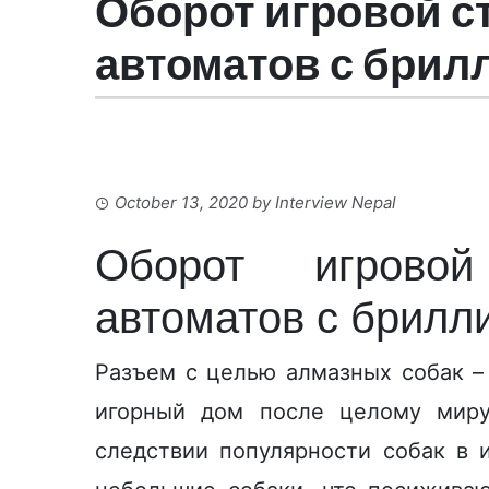
Оборот игровой с
автоматов с брил
October 13, 2020
by
Interview Nepal
Оборот игровой
автоматов с брилл
Разъем с целью алмазных собак –
игорный дом после целому миру
следствии популярности собак в 