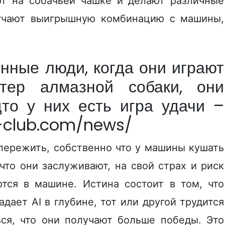
ют на собачьей чашке и делают различные
лучают выигрышную комбинацию с машины,
енные люди, когда они играют
стер алмазной собаки, они
то у них есть игра удачи –
e-club.com/news/
пережить, собственно что у машины кушать
что они заслуживают, на свой страх и риск
ются в машине. Истина состоит в том, что
дает AI в глубине, тот или другой трудится
ься, что они получают больше победы. Это