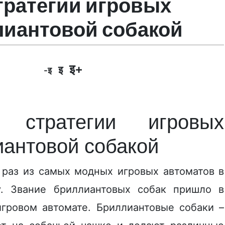
тратегии игровых
лиантовой собакой
इ+
इ
-इ
 стратегии игровых
иантовой собакой
 раз из самых модных игровых автоматов в
. Звание бриллиантовых собак пришло в
игровом автомате. Бриллиантовые собаки –