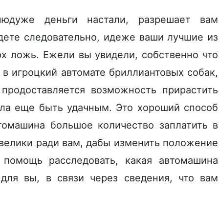
нюдуже деньги настали, разрешает вам
дете следовательно, идеже ваши лучшие из
х ложь. Ежели вы увидели, собственно что
в игроцкий автомате бриллиантовых собак,
 продоставляется возможность прирастить
ела еще быть удачным. Это хороший способ
томашина большое количество заплатить в
велики ради вам, дабы изменить положение
 помощь расследовать, какая автомашина
для вы, в связи через сведения, что вам