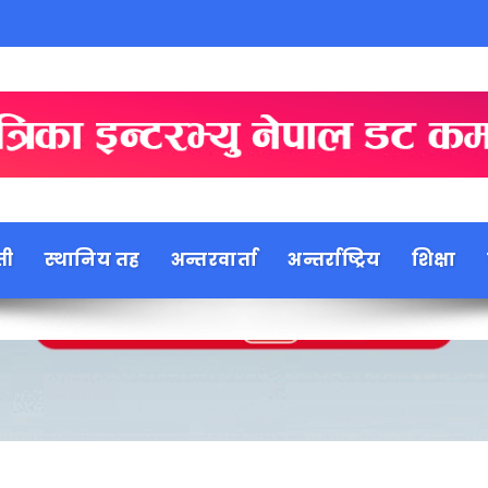
ती
स्थानिय तह
अन्तरवार्ता
अन्तर्राष्ट्रिय
शिक्षा