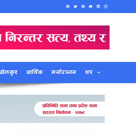
खेलकुद
आर्थिक
मनोरञ्जन
थप
Search