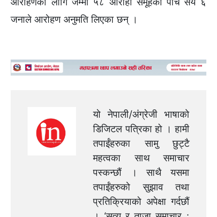
आरोहणका लागि जम्मा ५८ आरोही समूहका पाँच सय ६
जनाले आरोहण अनुमति लिएका छन् ।
यो नेपाली/अंग्रेजी भाषाको
डिजिटल पत्रिका हो । हामी
तपाईंहरुका सामु छुट्टै
महत्वका साथ समाचार
पस्कन्छौं । साथै यसमा
तपाईंहरुको सुझाव तथा
प्रतिक्रियाको अपेक्षा गर्दछौं
। ‘सत्य र ताजा समाचार :