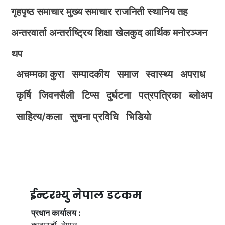
गृहपृष्ठ
समाचार
मुख्य समाचार
राजनिती
स्थानिय तह
अन्तरवार्ता
अन्तर्राष्ट्रिय
शिक्षा
खेलकुद
आर्थिक
मनोरञ्जन
थप
अचम्मका कुरा
सम्पादकीय
समाज
स्वास्थ्य
अपराध
कृर्षि
जिवनसैली
टिप्स
दुर्घटना
पत्रपत्रिका
ब्लोअप
साहित्य/कला
सुचना प्रविधि
भिडियाे
ईन्टरभ्यु नेपाल डटकम
प्रधान कार्यालय :
काठमाडौं, नेपाल