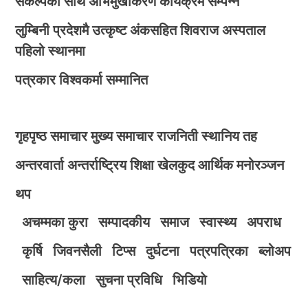
संकल्पका साथ अभिमुखीकरण कार्यक्रम सम्पन्न
लुम्बिनी प्रदेशमै उत्कृष्ट अंकसहित शिवराज अस्पताल
पहिलो स्थानमा
पत्रकार विश्वकर्मा सम्मानित
गृहपृष्ठ
समाचार
मुख्य समाचार
राजनिती
स्थानिय तह
अन्तरवार्ता
अन्तर्राष्ट्रिय
शिक्षा
खेलकुद
आर्थिक
मनोरञ्जन
थप
अचम्मका कुरा
सम्पादकीय
समाज
स्वास्थ्य
अपराध
कृर्षि
जिवनसैली
टिप्स
दुर्घटना
पत्रपत्रिका
ब्लोअप
साहित्य/कला
सुचना प्रविधि
भिडियाे