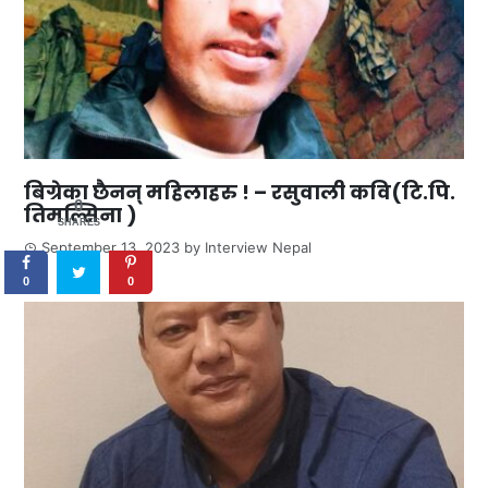
बिग्रेका छैनन् महिलाहरु ! – रसुवाली कवि(टि.पि.
0
तिमल्सिना )
SHARES
September 13, 2023
by
Interview Nepal
0
0