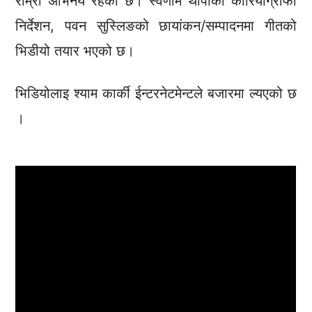
राम्रो अभिनय रहेको छ। स्वर्णीम थापाको कोरियोग्राफी
निर्देशन, पवन सुस्लिङको छायांकन/सम्पादनमा गीतको
भिडीयो तयार भएको छ।
भिडियोलाइ श्याम कार्की ईन्टरनेटमेन्टले बजारमा ल्यएको छ
।