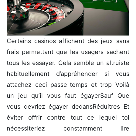
Certains casinos affichent des jeux sans
frais permettant que les usagers sachent
tous les essayer. Cela semble un altruiste
habituellement d’appréhender si vous
attachez ceci passe-temps et trop Voilà
un jeu qu’il vous faut égayerSauf Que
vous devriez égayer dedansRéduitres Et
éviter offrir contre tout ce lequel toi
nécessiteriez constamment lire