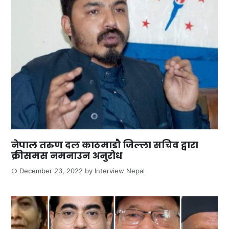
नेपाल तरुण दल काठमाडौ जिल्ला सचिव द्वारा
क्रीसमस नमनाउन अनुरोध
December 23, 2022
by
Interview Nepal