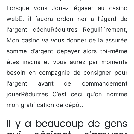
Lorsque vous Jouez égayer au casino
webEt il faudra ordon
ner à l’égard de
l’argent déchuRéduitres Régulií¨rement,
Mon casino va vous donner de la assurée
somme d’argent depayer alors toi-même
êtes inscris et vous aurez par moments
besoin en compagnie de consigner pour
l’argent avant de commandement
jouerRéduitres C’est ceci qu’on nomme
mon gratification de dépôt.
Il y a beaucoup de gens