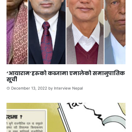
‘आयाराम’हरुको कब्जामा एमालेको समानुपातिक
सूची
December 13, 2022
by
Interview Nepal