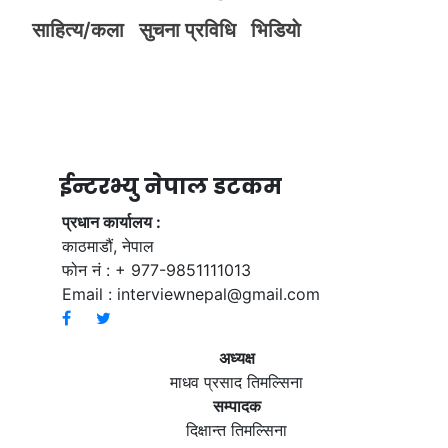
साहित्य/कला
सुचना प्रविधि
भिडियाे
ईन्टरभ्यु नेपाल डटकम
प्रधान कार्यालय :
काठमाडौं, नेपाल
फोन नं : + 977-9851111013
Email :
interviewnepal@gmail.com
अध्यक्ष
माधव प्रसाद तिमल्सिना
सम्पादक
दिक्षान्त तिमल्सिना