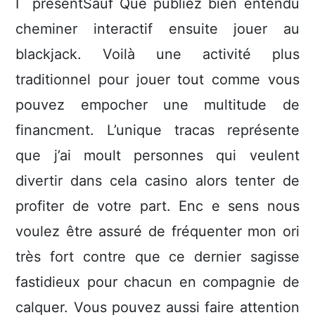
Í présentSauf Que publiez bien entendu
cheminer interactif ensuite jouer au
blackjack. Voilà une activité plus
traditionnel pour jouer tout comme vous
pouvez empocher une multitude de
financment. L’unique tracas représente
que j’ai moult personnes qui veulent
divertir dans cela casino alors tenter de
profiter de votre part. Enc e sens nous
voulez être assuré de fréquenter mon ori
très fort contre que ce dernier sagisse
fastidieux pour chacun en compagnie de
calquer. Vous pouvez aussi faire attention