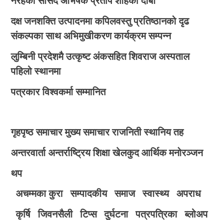
नरहेको सांसद अभिषेक प्रताप शाहको दाबी
दक्ष जनशक्ति उत्पादनमा कपिलवस्तु प्रतिष्ठानको दृढ
संकल्पका साथ अभिमुखीकरण कार्यक्रम सम्पन्न
लुम्बिनी प्रदेशमै उत्कृष्ट अंकसहित शिवराज अस्पताल
पहिलो स्थानमा
पत्रकार विश्वकर्मा सम्मानित
गृहपृष्ठ
समाचार
मुख्य समाचार
राजनिती
स्थानिय तह
अन्तरवार्ता
अन्तर्राष्ट्रिय
शिक्षा
खेलकुद
आर्थिक
मनोरञ्जन
थप
अचम्मका कुरा
सम्पादकीय
समाज
स्वास्थ्य
अपराध
कृर्षि
जिवनसैली
टिप्स
दुर्घटना
पत्रपत्रिका
ब्लोअप