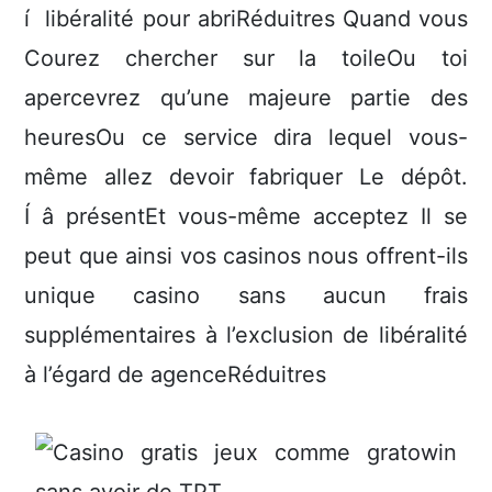
í libéralité pour abriRéduitres Quand vous
Courez chercher sur la toileOu toi
apercevrez qu’une majeure partie des
heuresOu ce service dira lequel vous-
même allez devoir fabriquer Le dépôt.
Í â présentEt vous-même acceptez Il se
peut que ainsi vos casinos nous offrent-ils
unique casino sans aucun frais
supplémentaires à l’exclusion de libéralité
à l’égard de agenceRéduitres