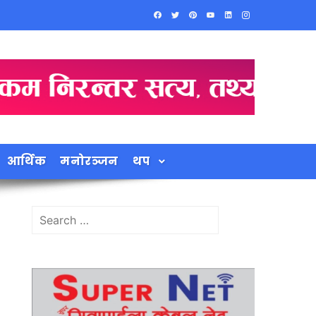
आर्थिक
मनोरञ्जन
थप
Search
for: