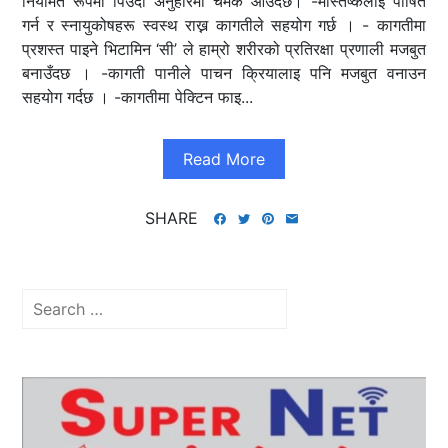
नियमित रूपमा पिउँदा अनुहारमा चमक आउँदछ। -मस्तिष्कलाई पोषित
गर्न र स्नायुकोषहरू स्वस्थ राख्न कागतीले सहयोग गर्छ । - कागतीमा
प्रशस्त पाइने भिटामिन ‘सी’ ले हाम्रो शरीरको प्रतिरक्षा प्रणाली मजबुत
बनाउँदछ । -कागती पानीले पाचन क्रियालाइ पनि मजबुत वनाउन
सहयोग गर्दछ । -कागतीमा पेक्टिन फाइ...
Read More
SHARE
Search
for: