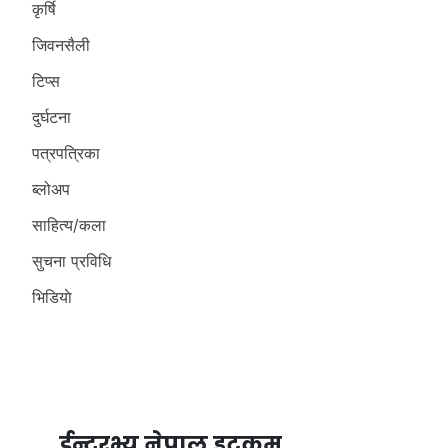
कृर्षि
जिवनसैली
टिप्स
दुर्घटना
पत्रपत्रिका
ब्लोअप
साहित्य/कला
सुचना प्रविधि
भिडियाे
ईन्टरभ्यु नेपाल डटकम