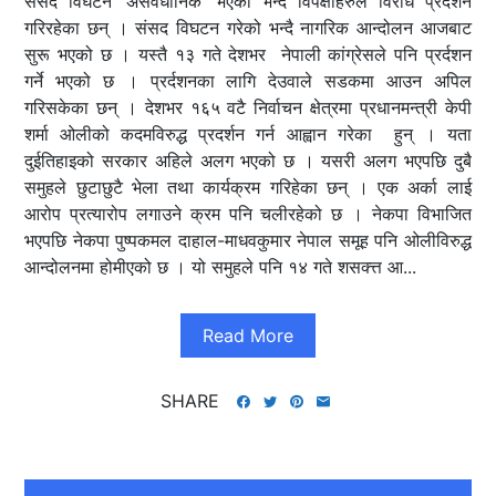
संसद विघटन ‘असंवैधानिक’ भएको भन्दै विपक्षीहरुले विरोध प्रदर्शन
गरिरहेका छन् । संसद विघटन गरेको भन्दै नागरिक आन्दोलन आजबाट
सुरू भएको छ । यस्तै १३ गते देशभर नेपाली कांग्रेसले पनि प्रर्दशन
गर्ने भएको छ । प्रर्दशनका लागि देउवाले सडकमा आउन अपिल
गरिसकेका छन् । देशभर १६५ वटै निर्वाचन क्षेत्रमा प्रधानमन्त्री केपी
शर्मा ओलीको कदमविरुद्ध प्रदर्शन गर्न आह्वान गरेका हुन् । यता
दुईतिहाइको सरकार अहिले अलग भएको छ । यसरी अलग भएपछि दुबै
समुहले छुटाछुटै भेला तथा कार्यक्रम गरिहेका छन् । एक अर्का लाई
आरोप प्रत्यारोप लगाउने क्रम पनि चलीरहेको छ । नेकपा विभाजित
भएपछि नेकपा पुष्पकमल दाहाल-माधवकुमार नेपाल समूह पनि ओलीविरुद्ध
आन्दोलनमा होमीएको छ । यो समुहले पनि १४ गते शसक्त्त आ...
Read More
SHARE