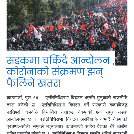
सडकमा चर्किदै आन्दोलन ,
कोरोनाको संक्रमण झन्
फैलिने खतरा
काठमाडौं, पुस १४ । प्रतिनिधिसभा विघटन भएसँगै मुलुकको राजनीति
तरल बनेको छ ।प्रतिनिधिसभा विघटन गर्ने सरकारी कदमविरुद्ध
प्रतिपक्षी दलदेखि विभाजित सत्तारुढ नेकपाको एक समुह सडक
आन्दोलनमा छ । प्रतिनिधिसभा विघटन असंवैधानिक भन्दै नेकपाको
प्रचण्ड–ओली समूहले मङ्गलबार काठमाण्डौ सहित देशका धेरै ठाउँमा
शक्ति प्रदर्शन गरेको छ । प्रतिनिधिसभा विघटन गरेसँगै अहिले राजधानी