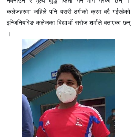
नबनाउन र मूल्य वूद्धि फिर्ता गर्न माग गरेका छन् ।
कलेजहरुमा जहिले पनि यसरी ठगीको क्रम बद्दै गईरहेको
इन्जिनियरिङ कलेजका विद्यार्थी सरोज शर्माले बताएका छन्
।