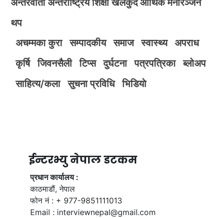
अन्तरवार्ता
अन्तर्राष्ट्रिय
शिक्षा
खेलकुद
आर्थिक
मनोरञ्जन
थप
अचम्मका कुरा
सम्पादकीय
समाज
स्वास्थ्य
अपराध
कृर्षि
जिवनसैली
टिप्स
दुर्घटना
पत्रपत्रिका
ब्लोअप
साहित्य/कला
सुचना प्रविधि
भिडियाे
ईन्टरभ्यु नेपाल डटकम
प्रधान कार्यालय :
काठमाडौं, नेपाल
फोन नं : + 977-9851111013
Email :
interviewnepal@gmail.com