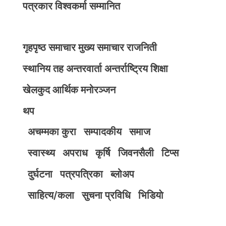
पत्रकार विश्वकर्मा सम्मानित
गृहपृष्ठ
समाचार
मुख्य समाचार
राजनिती
स्थानिय तह
अन्तरवार्ता
अन्तर्राष्ट्रिय
शिक्षा
खेलकुद
आर्थिक
मनोरञ्जन
थप
अचम्मका कुरा
सम्पादकीय
समाज
स्वास्थ्य
अपराध
कृर्षि
जिवनसैली
टिप्स
दुर्घटना
पत्रपत्रिका
ब्लोअप
साहित्य/कला
सुचना प्रविधि
भिडियाे