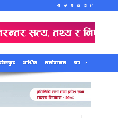
खेलकुद
आर्थिक
मनोरञ्जन
थप
Search