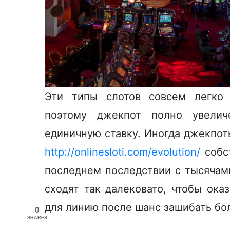
Эти типы слотов совсем легко 
поэтому джекпот полно увелич
единичную ставку. Иногда джекпоты
http://onlinesloti.com/evolution/
собст
последнем последствии с тысячами
сходят так далековато, чтобы ока
для линию после шанс зашибать бол
0
SHARES