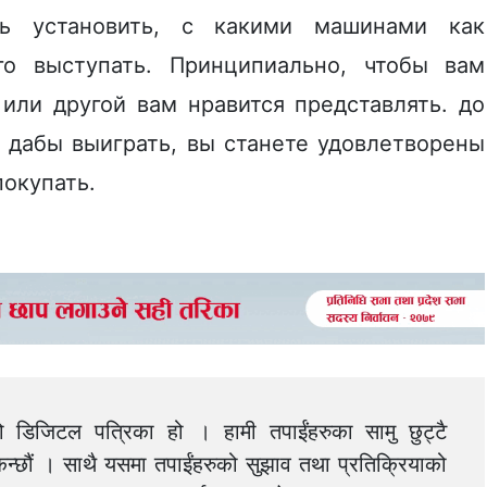
ь установить, с какими машинами как
го выступать. Принципиально, чтобы вам
или другой вам нравится представлять. до
, дабы выиграть, вы станете удовлетворены
покупать.
को डिजिटल पत्रिका हो । हामी तपाईंहरुका सामु छुट्टै
न्छौं । साथै यसमा तपाईंहरुको सुझाव तथा प्रतिक्रियाको