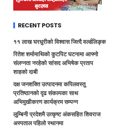
RECENT POSTS
११ लाख घरधुरीको विश्वास जित्दै वर्ल्डलिङ्क
रितेश शर्मामाथिको कुटपिट घटनामा आफ्नो
संलग्नता नरहेको सांसद अभिषेक प्रताप
शाहको दाबी
दक्ष जनशक्ति उत्पादनमा कपिलवस्तु
प्रतिष्ठानको दृढ संकल्पका साथ
अभिमुखीकरण कार्यक्रम सम्पन्न
लुम्बिनी प्रदेशमै उत्कृष्ट अंकसहित शिवराज
अस्पताल पहिलो स्थानमा