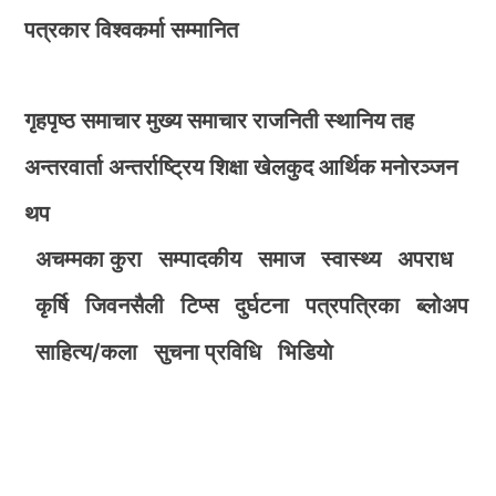
पत्रकार विश्वकर्मा सम्मानित
गृहपृष्ठ
समाचार
मुख्य समाचार
राजनिती
स्थानिय तह
अन्तरवार्ता
अन्तर्राष्ट्रिय
शिक्षा
खेलकुद
आर्थिक
मनोरञ्जन
थप
अचम्मका कुरा
सम्पादकीय
समाज
स्वास्थ्य
अपराध
कृर्षि
जिवनसैली
टिप्स
दुर्घटना
पत्रपत्रिका
ब्लोअप
साहित्य/कला
सुचना प्रविधि
भिडियाे