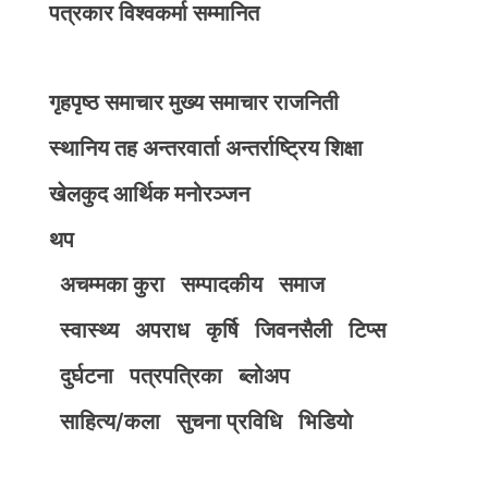
पत्रकार विश्वकर्मा सम्मानित
गृहपृष्ठ
समाचार
मुख्य समाचार
राजनिती
स्थानिय तह
अन्तरवार्ता
अन्तर्राष्ट्रिय
शिक्षा
खेलकुद
आर्थिक
मनोरञ्जन
थप
अचम्मका कुरा
सम्पादकीय
समाज
स्वास्थ्य
अपराध
कृर्षि
जिवनसैली
टिप्स
दुर्घटना
पत्रपत्रिका
ब्लोअप
साहित्य/कला
सुचना प्रविधि
भिडियाे