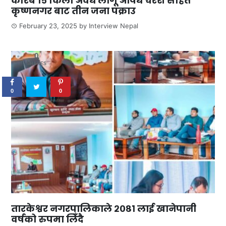
करिब १५ किलो अवैध लागू औषध चरेश सहित
कृष्णनगर बाट तीन जना पक्राउ
February 23, 2025
by
Interview Nepal
0
SHARES
0
0
तारकेश्वर नगरपालिकाले २०८१ लाई खानेपानी
वर्षको रुपमा लिँदै