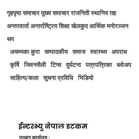
गृहपृष्ठ
समाचार
मुख्य समाचार
राजनिती
स्थानिय तह
अन्तरवार्ता
अन्तर्राष्ट्रिय
शिक्षा
खेलकुद
आर्थिक
मनोरञ्जन
थप
अचम्मका कुरा
सम्पादकीय
समाज
स्वास्थ्य
अपराध
कृर्षि
जिवनसैली
टिप्स
दुर्घटना
पत्रपत्रिका
ब्लोअप
साहित्य/कला
सुचना प्रविधि
भिडियाे
ईन्टरभ्यु नेपाल डटकम
प्रधान कार्यालय :