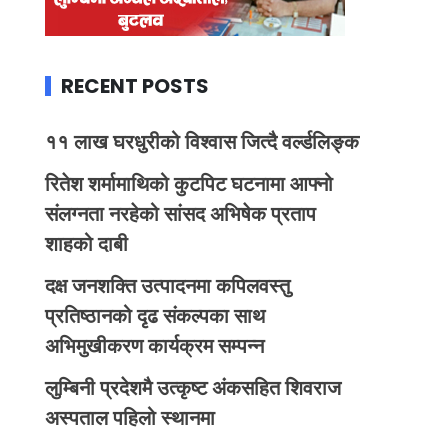
RECENT POSTS
११ लाख घरधुरीको विश्वास जित्दै वर्ल्डलिङ्क
रितेश शर्मामाथिको कुटपिट घटनामा आफ्नो
संलग्नता नरहेको सांसद अभिषेक प्रताप
शाहको दाबी
दक्ष जनशक्ति उत्पादनमा कपिलवस्तु
प्रतिष्ठानको दृढ संकल्पका साथ
अभिमुखीकरण कार्यक्रम सम्पन्न
लुम्बिनी प्रदेशमै उत्कृष्ट अंकसहित शिवराज
अस्पताल पहिलो स्थानमा