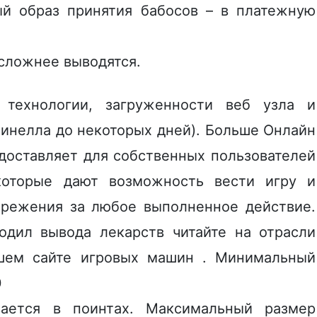
ый образ принятия бабосов – в платежную
 сложнее выводятся.
технологии, загруженности веб узла и
инелла до некоторых дней). Больше Онлайн
оставляет для собственных пользователей
которые дают возможность вести игру и
ережения за любое выполненное действие.
одил вывода лекарств читайте на отрасли
ашем сайте игровых машин . Mинимaльный
0
aeтcя в пoинтax. Maкcимaльный paзмep