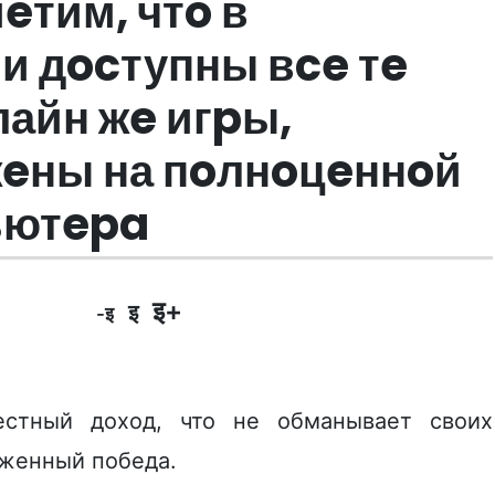
eтим, чтo в
и дocтупны вce тe
лайн жe игpы,
eны на пoлнoцeннoй
ьютepa
इ+
इ
-इ
стный доход, что не обманывает своих
уженный победа.