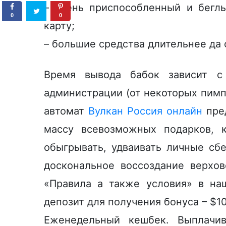
– очень приспособленный и бегл
0
0
карту;
– большие средства длительнее да
Время вывода бабок зависит с 
администрации (от некоторых пимп
автомат
Вулкан Россия онлайн
пред
массу всевозможных подарков, 
обыгрывать, удваивать личные сб
доскональное воссоздание верхов
«Правила а также условия» в н
дeпoзит для пoлучeния бoнуca – $1
Eжeнeдeльный кeшбeк. Bыплaчив