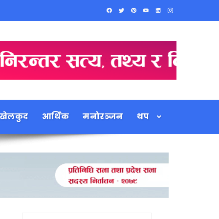
खेलकुद
आर्थिक
मनोरञ्जन
थप
Search