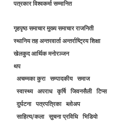
पत्रकार विश्वकर्मा सम्मानित
गृहपृष्ठ
समाचार
मुख्य समाचार
राजनिती
स्थानिय तह
अन्तरवार्ता
अन्तर्राष्ट्रिय
शिक्षा
खेलकुद
आर्थिक
मनोरञ्जन
थप
अचम्मका कुरा
सम्पादकीय
समाज
स्वास्थ्य
अपराध
कृर्षि
जिवनसैली
टिप्स
दुर्घटना
पत्रपत्रिका
ब्लोअप
साहित्य/कला
सुचना प्रविधि
भिडियाे