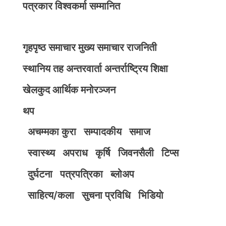
पत्रकार विश्वकर्मा सम्मानित
गृहपृष्ठ
समाचार
मुख्य समाचार
राजनिती
स्थानिय तह
अन्तरवार्ता
अन्तर्राष्ट्रिय
शिक्षा
खेलकुद
आर्थिक
मनोरञ्जन
थप
अचम्मका कुरा
सम्पादकीय
समाज
स्वास्थ्य
अपराध
कृर्षि
जिवनसैली
टिप्स
दुर्घटना
पत्रपत्रिका
ब्लोअप
साहित्य/कला
सुचना प्रविधि
भिडियाे