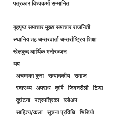
पत्रकार विश्वकर्मा सम्मानित
गृहपृष्ठ
समाचार
मुख्य समाचार
राजनिती
स्थानिय तह
अन्तरवार्ता
अन्तर्राष्ट्रिय
शिक्षा
खेलकुद
आर्थिक
मनोरञ्जन
थप
अचम्मका कुरा
सम्पादकीय
समाज
स्वास्थ्य
अपराध
कृर्षि
जिवनसैली
टिप्स
दुर्घटना
पत्रपत्रिका
ब्लोअप
साहित्य/कला
सुचना प्रविधि
भिडियाे