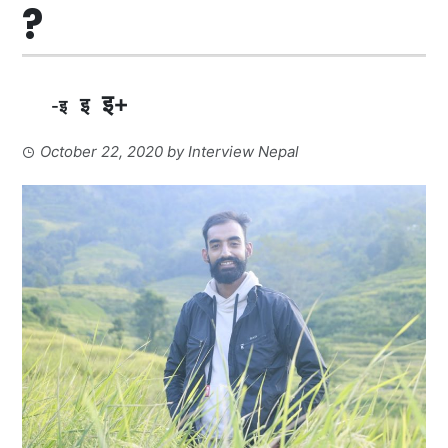
?
इ+
इ
-इ
October 22, 2020
by
Interview Nepal