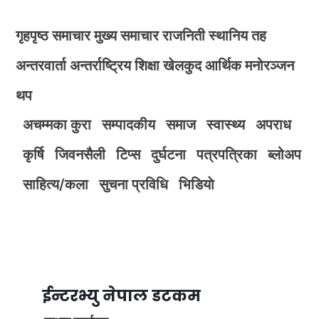
गृहपृष्ठ
समाचार
मुख्य समाचार
राजनिती
स्थानिय तह
अन्तरवार्ता
अन्तर्राष्ट्रिय
शिक्षा
खेलकुद
आर्थिक
मनोरञ्जन
थप
अचम्मका कुरा
सम्पादकीय
समाज
स्वास्थ्य
अपराध
कृर्षि
जिवनसैली
टिप्स
दुर्घटना
पत्रपत्रिका
ब्लोअप
साहित्य/कला
सुचना प्रविधि
भिडियाे
ईन्टरभ्यु नेपाल डटकम