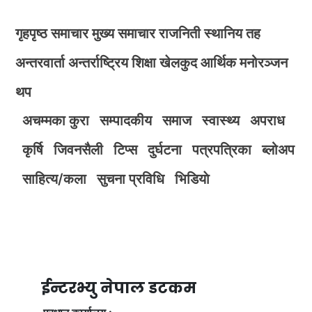
गृहपृष्ठ
समाचार
मुख्य समाचार
राजनिती
स्थानिय तह
अन्तरवार्ता
अन्तर्राष्ट्रिय
शिक्षा
खेलकुद
आर्थिक
मनोरञ्जन
थप
अचम्मका कुरा
सम्पादकीय
समाज
स्वास्थ्य
अपराध
कृर्षि
जिवनसैली
टिप्स
दुर्घटना
पत्रपत्रिका
ब्लोअप
साहित्य/कला
सुचना प्रविधि
भिडियाे
ईन्टरभ्यु नेपाल डटकम