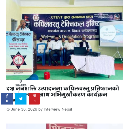
0
SHARES
दक्ष जनशक्ति उत्पादनमा कपिलवस्तु प्रतिष्ठानको
दृढ संकल्पका साथ अभिमुखीकरण कार्यक्रम
सम्पन्न
0
0
June 30, 2026
by
Interview Nepal