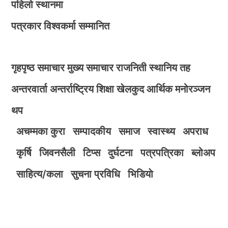
पहिलो स्थानमा
पत्रकार विश्वकर्मा सम्मानित
गृहपृष्ठ
समाचार
मुख्य समाचार
राजनिती
स्थानिय तह
अन्तरवार्ता
अन्तर्राष्ट्रिय
शिक्षा
खेलकुद
आर्थिक
मनोरञ्जन
थप
अचम्मका कुरा
सम्पादकीय
समाज
स्वास्थ्य
अपराध
कृर्षि
जिवनसैली
टिप्स
दुर्घटना
पत्रपत्रिका
ब्लोअप
साहित्य/कला
सुचना प्रविधि
भिडियाे