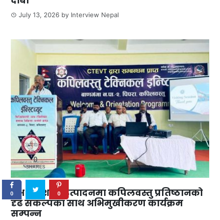
दाबी
July 13, 2026
by
Interview Nepal
0
SHARES
दक्ष जनशक्ति उत्पादनमा कपिलवस्तु प्रतिष्ठानको
0
0
दृढ संकल्पका साथ अभिमुखीकरण कार्यक्रम
सम्पन्न