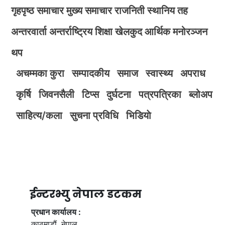
गृहपृष्ठ
समाचार
मुख्य समाचार
राजनिती
स्थानिय तह
अन्तरवार्ता
अन्तर्राष्ट्रिय
शिक्षा
खेलकुद
आर्थिक
मनोरञ्जन
थप
अचम्मका कुरा
सम्पादकीय
समाज
स्वास्थ्य
अपराध
कृर्षि
जिवनसैली
टिप्स
दुर्घटना
पत्रपत्रिका
ब्लोअप
साहित्य/कला
सुचना प्रविधि
भिडियाे
ईन्टरभ्यु नेपाल डटकम
प्रधान कार्यालय :
काठमाडौं, नेपाल