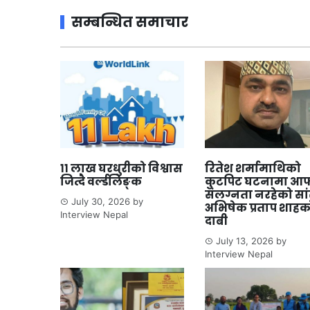
सम्बन्धित समाचार
११ लाख घरधुरीको विश्वास
रितेश शर्मामाथिको
जित्दै वर्ल्डलिङ्क
कुटपिट घटनामा आफ
संलग्नता नरहेको सा
July 30, 2026
by
अभिषेक प्रताप शाहक
Interview Nepal
दाबी
July 13, 2026
by
Interview Nepal