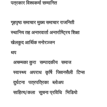
पत्रकार विश्वकर्मा सम्मानित
गृहपृष्ठ
समाचार
मुख्य समाचार
राजनिती
स्थानिय तह
अन्तरवार्ता
अन्तर्राष्ट्रिय
शिक्षा
खेलकुद
आर्थिक
मनोरञ्जन
थप
अचम्मका कुरा
सम्पादकीय
समाज
स्वास्थ्य
अपराध
कृर्षि
जिवनसैली
टिप्स
दुर्घटना
पत्रपत्रिका
ब्लोअप
साहित्य/कला
सुचना प्रविधि
भिडियाे