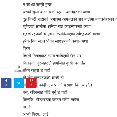
न सोध्दा राम्रो हुन्छ
घरको चुलो बाल्न चर्को धुपमा जल्नेहरुको कथा
दुई चिम्टी माटोको अभावमा आफन्तको शव बाढीमा बगाउनेहरुको व
चुहिएको छानोमा अनिदा रात काट्नेहरुको कथा
शुदखोरहरुको चंगुलमा टिलपिलाएका आँशुहरुको व्यथा
हरेक दिन जल्ने भोका लाशहरुको कथा-व्यथा
प्रिय
तिम्रो निगाहबाट न्याय चाहिएको छैन अब
निगाहका तुरुपहरुले हामीलाई दुःखी बनाउँछ
0
बाँच्न गाह्रो छ यहाँ
SHARES
यो घोर क्रुरहरुको बस्ती हो
पीडा सहेरै कोही क्रुरताको प्रमाण दिन चाहदैन
0
0
बस्, गरिबलाई चाँडै मर्नु छ यहाँ
किनकि, भीडभाडमा कफन महँगो नहोस्
ता कि
आफ्नै प्रिय…लाई