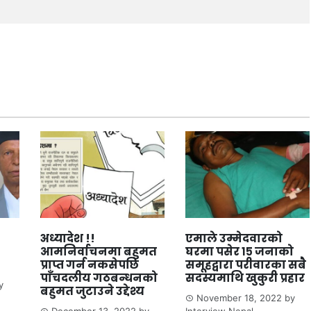
अध्यादेश !!
एमाले उम्मेदवारको
आमनिर्वाचनमा बहुमत
घरमा पसेर १५ जनाको
प्राप्त गर्न नकसेपछि
समूहद्वारा परीवारका सबै
पाँचदलीय गठबन्धनको
सदस्यमाथि खुकुरी प्रहार
y
बहुमत जुटाउने उद्देश्य
November 18, 2022
by