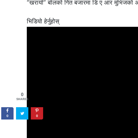
“खरायो” बोलको गित बजारमा डि ए आर मुभिजको अप
भिडियो हेर्नुहोस्
0
SHARES
0
0