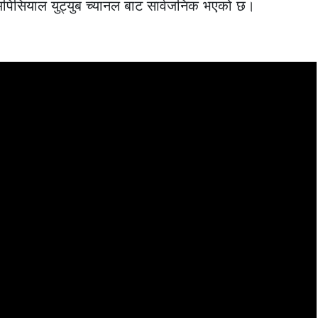
िसियाल युट्युब च्यानल बाट सार्वजनिक भएको छ।