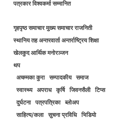
पत्रकार विश्वकर्मा सम्मानित
गृहपृष्ठ
समाचार
मुख्य समाचार
राजनिती
स्थानिय तह
अन्तरवार्ता
अन्तर्राष्ट्रिय
शिक्षा
खेलकुद
आर्थिक
मनोरञ्जन
थप
अचम्मका कुरा
सम्पादकीय
समाज
स्वास्थ्य
अपराध
कृर्षि
जिवनसैली
टिप्स
दुर्घटना
पत्रपत्रिका
ब्लोअप
साहित्य/कला
सुचना प्रविधि
भिडियाे