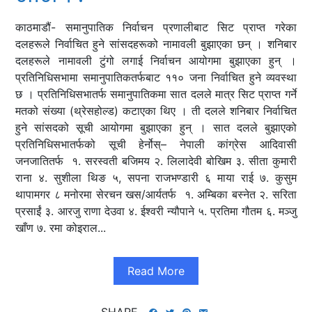
काठमाडौं- समानुपातिक निर्वाचन प्रणालीबाट सिट प्राप्त गरेका
दलहरूले निर्वाचित हुने सांसदहरूको नामावली बुझाएका छन् । शनिबार
दलहरूले नामावली टुंगो लगाई निर्वाचन आयोगमा बुझाएका हुन् ।
प्रतिनिधिसभामा समानुपातिकतर्फबाट ११० जना निर्वाचित हुने व्यवस्था
छ । प्रतिनिधिसभातर्फ समानुपातिकमा सात दलले मात्र सिट प्राप्त गर्ने
मतको संख्या (थ्रेसहोल्ड) कटाएका थिए । ती दलले शनिबार निर्वाचित
हुने सांसदको सूची आयोगमा बुझाएका हुन् । सात दलले बुझाएको
प्रतिनिधिसभातर्फको सूची हेर्नोस्– नेपाली कांग्रेस आदिवासी
जनजातितर्फ १. सरस्वती बजिमय २. लिलादेवी बोखिम ३. सीता कुमारी
राना ४. सुशीला थिङ ५, सपना राजभण्डारी ६ माया राई ७. कुसुम
थापामगर ८ मनोरमा सेरचन खस/आर्यतर्फ १. अम्बिका बस्नेत २. सरिता
प्रसाईं ३. आरजु राणा देउवा ४. ईश्वरी न्यौपाने ५. प्रतिमा गौतम ६. मञ्जु
खाँण ७. रमा कोइराल...
Read More
SHARE