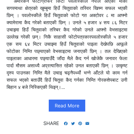
अमेरिकन फोटोग्राफर किटी पवलोस्कीले नेपाल आएको मौका
सगरमाथा क्षेत्रको खुम्बुमा हिउँ चितुवाको तस्विर खिच्न सफल भएकी
छिन् । पवलोस्कीले हिउँ चितुवाको फोटो गत अक्टोवर ८ मा आफ्नो
क्यामेरामा कैद गरेको बताएकी छिन् । उनले ५ हजार ४ सय ८६ मिटर
उचाइमा हिउँ चितुवाको तस्बिर कैद गरेको उनले आफ्नो वेभसाइटमा
उल्लेख गरेकी छन्। निकै साहासी फोटोपत्रकारपवलोस्कीले ५ हजार
एक सय ६४ मिटर उचाइमा हिउँ चितुवाको पाइला देखेपछि आफूले
फोटोका निम्ति पछ्याएको वेभसाइटमा जनाएकी छिन् । तल देखिएको
पाइलाका आधारमा पछ्याउँदै जाँदा मैले कैद गर्न खोजेकै जनावर फेला
पार्दा मौसम असाध्यै अप्रत्यासित रहेको उनल बताएकी छिन् । उत्कृष्ट
दृश्य पाउनका निम्ति मैले उचाइ चढ्नैपर्थ्यो भन्ने आँटले यो काम गर्न
सफल भएको बताउँदै हिउँ चितुवा कैद गर्नका निम्ति गोरकशेपबाट उनी
बिहान ४ बजे निस्किएकी थिइन्।...
Read More
SHARE