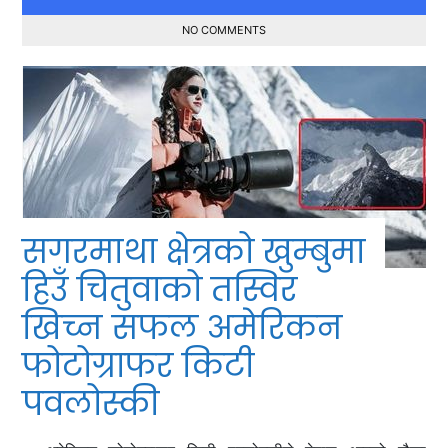
NO COMMENTS
सगरमाथा क्षेत्रको खुम्बुमा
हिउँ चितुवाको तस्विर
खिच्न सफल अमेरिकन
फोटोग्राफर किटी
पवलोस्की