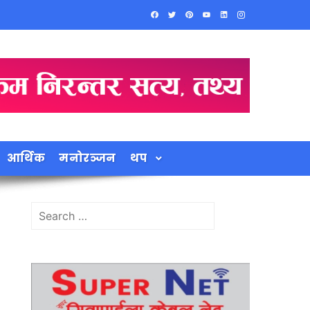
आर्थिक
मनोरञ्जन
थप
Search
for: