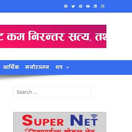
आर्थिक
मनोरञ्जन
थप
Search
for: