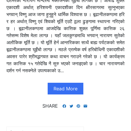
देशभरका नारायण मन्दिरमा भक्तजनको घुइँचो लागेको छ । आषाढ शुक्ल
एकादशी अर्थात् हरिशयनी एकादशीका दिन क्षीरसागरमा सुत्नुभएका
भगवान् विष्णु आज जागा हुनुहुने धार्मिक विश्वास छ । बूढानीलकण्ठमा हरि
र हर अर्थात् विष्णु एवं शिवको मूर्ति एउटै ठूला ढुङ्गामा स्थापना गरिएको
छ । बूढानीलकण्ठमा आजदेखि कात्तिक शुक्ल पूर्णिमा कात्तिक २६
गतेसम्म विशेष मेला लाग्छ । यहाँ जलकुण्डमाथि भगवान् नारायण सुतेको
अलौकिक मूर्ति छ । यो मूर्ति हेर्न आन्तरिकका साथै बाह्य पर्यटकको समेत
बूढानीलकण्ठमा घुइँचो लाग्छ । मठले प्रत्येक वर्ष हरिबोधिनी एकादशीको
अवसर पारेर श्रीमद्भागवत कथा वाचन गराउने गरेको छ । यो कार्यक्रम
गत कात्तिक १५ गतेदेखि नै सुरु भएको जनाइएको छ । चार नारायणको
दर्शन गर्न नसक्नेले उपत्यकाको उ...
Read More
SHARE
Search