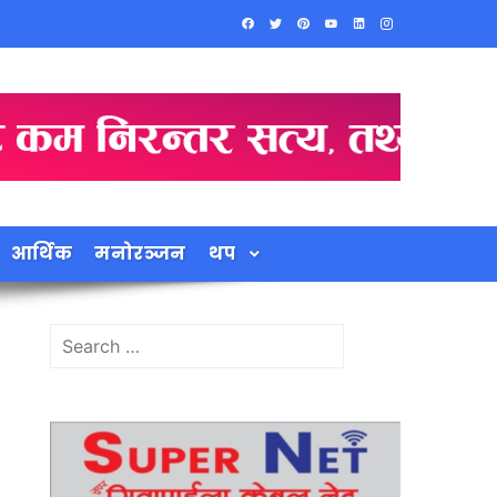
आर्थिक
मनोरञ्जन
थप
Search
for: