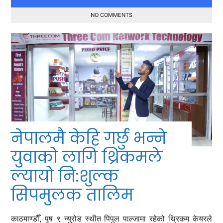
NO COMMENTS
नेपालमै केहि गर्छु भन्ने
युवाको लागि थ्रिकमले
ल्यायो नि:शुल्क
सिपमुलक तालिम
काठमाण्डौँ, पुष ९ न्युरोड स्थीत पिपुल पाल्जामा रहेको थ्रिकम केयरले