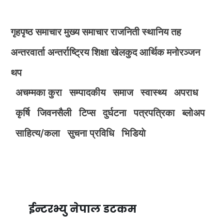
गृहपृष्ठ
समाचार
मुख्य समाचार
राजनिती
स्थानिय तह
अन्तरवार्ता
अन्तर्राष्ट्रिय
शिक्षा
खेलकुद
आर्थिक
मनोरञ्जन
थप
अचम्मका कुरा
सम्पादकीय
समाज
स्वास्थ्य
अपराध
कृर्षि
जिवनसैली
टिप्स
दुर्घटना
पत्रपत्रिका
ब्लोअप
साहित्य/कला
सुचना प्रविधि
भिडियाे
ईन्टरभ्यु नेपाल डटकम