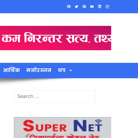
आर्थिक
मनोरञ्जन
थप
Search
for: