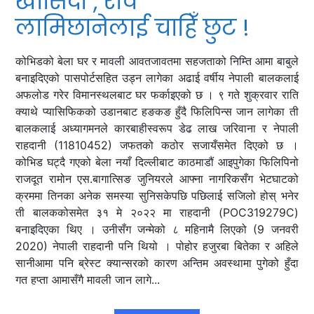
खोसिदा , रवि
लामिछानेलाई चाहिँ छुट !
कोभिडको बेला घर र मावली आवतजावतमा सहजताको निम्ति आमा बाबुले
बनाइदिएको पासपोर्टसहित उड्न लागेका अढाई वर्षीय नेपाली बालकलाई
अफलोड गरेर विमानस्थलबाट घर फर्काइएको छ । ९ गते शुक्रवार राति
क्याथे प्यासिफिकको उडानबाट हङकङ हुँदै फिलिपिन्स जान लागेका ती
बालकलाई अध्यागमनले कारबाहीस्वरूप डेढ लाख जरिवाना र नेपाली
राहदानी (11810452) जफतको कठोर सजायँसमेत दिएको छ ।
कोभिड घट्दै गएको बेला नयाँ दिल्लीबाट काठमाडौं आइपुगेका फिलिपिनो
राजदूत रामोन एस.बागात्सिङ जुनियरले आफ्ना नागरिकसँग भेटघाटको
क्रममा तिनका अनेक समस्या सुनिसकेपछि पछिलाई सजिलो होस् भनेर
ती बालककोसमेत ३१ मे २०२२ मा राहदानी (POC319279C)
बनाइदिएका थिए । उनीसँग जन्मेको ८ महिनामै लिएको (9 जनवरी
2020) नेपाली राहदानी पनि थियो । पोहोर हजुरबा बितेका र अहिले
सानीआमा पनि ब्रेस्ट क्यान्सरको कारण अन्तिम अवस्थामा पुगेको हुँदा
गत हप्ता आमासँगै मावली जान लागे...