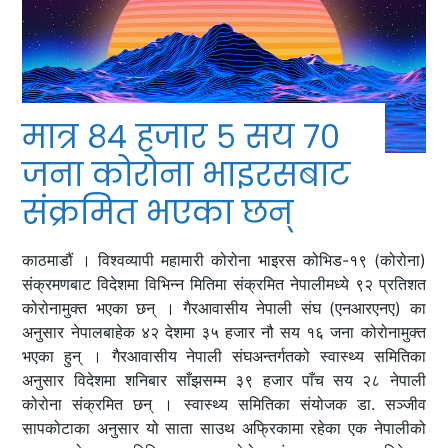
मात्र ८४ हजार ५ सय ७०
जना कोरोना भाइरसबाट
संक्रमित भएका छन्
काठमाडौं । विश्वव्यापी महामारी कोरोना भाइरस कोभिड-१९ (कोरोना)
संक्रमणबाट विदेशमा विभिन्‍न मितिमा संक्रमित नेपालीमध्ये ९२ प्रतिशत
कोरोनामुक्त भएका छन् । गैरआवासीय नेपाली संघ (एनआरएनए) का
अनुसार नेपालबाहेक ४२ देशमा ३५ हजार नौ सय १६ जना कोरोनामुक्त
भएका हुन् । गैरआवासीय नेपाली संघअन्तर्गतको स्वास्थ्य समितिका
अनुसार विदेशमा शनिबार साँझसम्म ३९ हजार पाँच सय २८ नेपाली
कोरोना संक्रमित छन् । स्वास्थ्य समितिका संयोजक डा. सञ्‍जीव
सापकोटाका अनुसार यो साता साउथ अफ्रिकामा रहेका एक नेपालीको