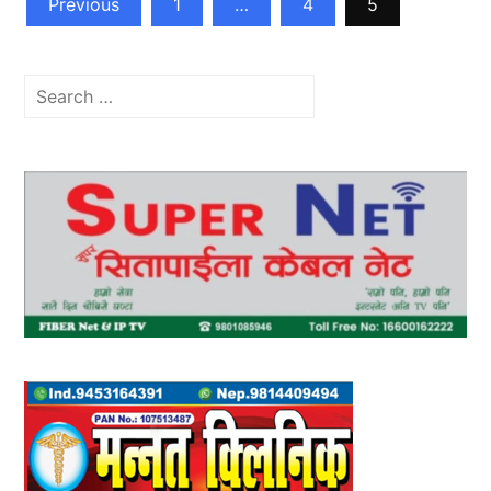
Previous
1
…
4
5
pagination
Search
for: