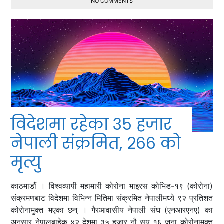
NO COMMENTS
विदेशमा रहेका ३५ हजार
नेपाली संक्रमित, २६६ को
मृत्यु
काठमाडौं । विश्वव्यापी महामारी कोरोना भाइरस कोभिड-१९ (कोरोना)
संक्रमणबाट विदेशमा विभिन्‍न मितिमा संक्रमित नेपालीमध्ये ९२ प्रतिशत
कोरोनामुक्त भएका छन् । गैरआवासीय नेपाली संघ (एनआरएनए) का
अनुसार नेपालबाहेक ४२ देशमा ३५ हजार नौ सय १६ जना कोरोनामुक्त