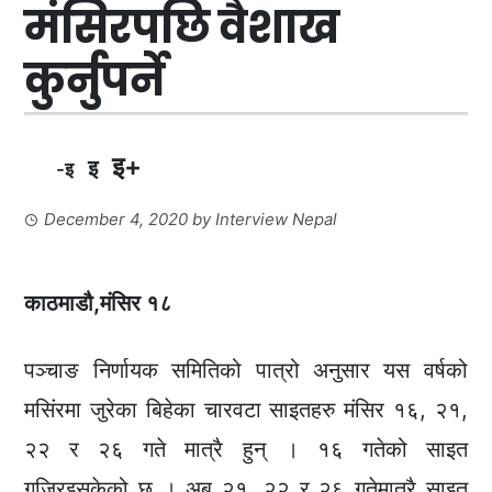
मंसिरपछि वैशाख
कुर्नुपर्ने
इ+
इ
-इ
December 4, 2020
by
Interview Nepal
काठमाडौ,मंसिर १८
पञ्चाङ निर्णायक समितिको पात्रो अनुसार यस वर्षको
मसिंरमा जुरेका बिहेका चारवटा साइतहरु मंसिर १६, २१,
२२ र २६ गते मात्रै हुन् । १६ गतेको साइत
गुज्रिइसकेको छ । अब २१, २२ र २६ गतेमात्रै साइत