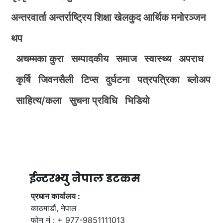
अन्तरवार्ता
अन्तर्राष्ट्रिय
शिक्षा
खेलकुद
आर्थिक
मनोरञ्जन
थप
अचम्मका कुरा
सम्पादकीय
समाज
स्वास्थ्य
अपराध
कृर्षि
जिवनसैली
टिप्स
दुर्घटना
पत्रपत्रिका
ब्लोअप
साहित्य/कला
सुचना प्रविधि
भिडियाे
ईन्टरभ्यु नेपाल डटकम
प्रधान कार्यालय :
काठमाडौं, नेपाल
फोन नं : + 977-9851111013