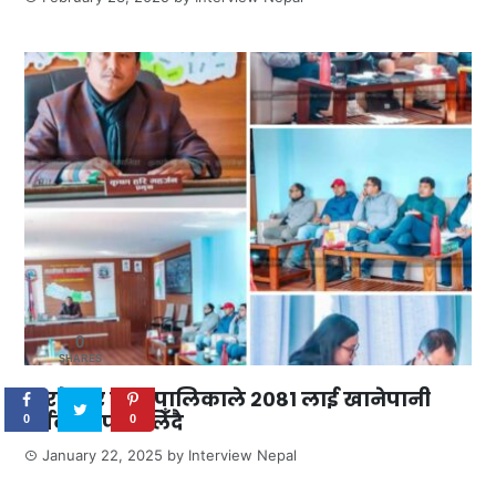
0
SHARES
तारकेश्वर नगरपालिकाले २०८१ लाई खानेपानी
वर्षको रुपमा लिँदै
0
0
January 22, 2025
by
Interview Nepal